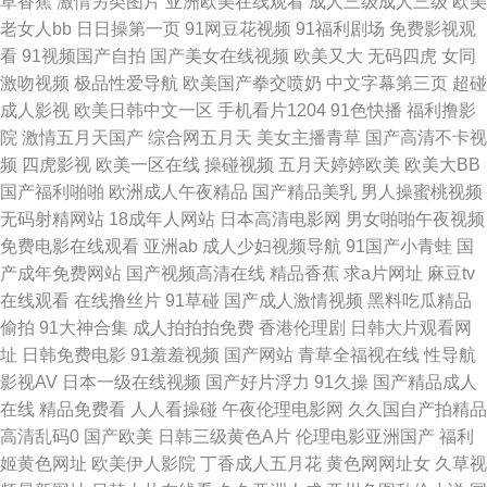
草香蕉
激情另类图片
亚洲欧美在线观看
成人三级成人三级
欧美
91 美女抠逼视频 色色91下载网站 最新av资源 a'v写真导航 国产精彩视频久
老女人bb
日日操第一页
91网豆花视频
91福利剧场
免费影视观
看
91视频国产自拍
国产美女在线视频
欧美又大
无码四虎
女同
久 日韩123区 91超碰网址 超碰卧艹 久草老司机 日韩最新中文字幕 91黄视屏
激吻视频
极品性爱导航
欧美国产拳交喷奶
中文字幕第三页
超碰
成人影视
欧美日韩中文一区
手机看片1204
91色快播
福利撸影
超碰人碰人 大香蕉久草 日本电影一级黄 亚洲人成小说网站 成人精品18 狼友
院
激情五月天国产
综合网五月天
美女主播青草
国产高清不卡视
频
四虎影视
欧美一区在线
操碰视频
五月天婷婷欧美
欧美大BB
最新福利网站 丝袜美腿五月天 91国产尤物 超碰在线资源总站 加勒比宅男天
国产福利啪啪
欧洲成人午夜精品
国产精品美乳
男人操蜜桃视频
无码射精网站
18成年人网站
日本高清电影网
男女啪啪午夜视频
堂 青青伊人视频 亚洲伦理四区在线 www青青三级 黄色污视频 人妖自慰网站
免费电影在线观看
亚洲ab
成人少妇视频导航
91国产小青蛙
国
产成年免费网站
国产视频高清在线
精品香蕉
求a片网址
麻豆tv
先锋资源成人av 91中文字幕 国产精品草草 欧美操日本 午夜影院啊啊 97AV
在线观看
在线撸丝片
91草碰
国产成人激情视频
黑料吃瓜精品
偷拍
91大神合集
成人拍拍拍免费
香港伦理剧
日韩大片观看网
资源网 大香蕉伊人 免费看片成人91 天天干天天添 91色色视频 超碰最新导航
址
日韩免费电影
91羞羞视频
国产网站
青草全福视在线
性导航
影视AV
日本一级在线视频
国产好片浮力
91久操
国产精品成人
久久婷婷国产综合 亚洲黄色AU 97超碰超碰窝窝 福利社性交A片 蜜桃91无码
在线
精品免费看
人人看操碰
午夜伦理电影网
久久国自产拍精品
高清乱码0
国产欧美
日韩三级黄色A片
伦理电影亚洲国产
福利
入口 午夜福利国产区 91无毛 福利二区 免费一卡二卡 色色欧美人妖 91视频
姬黄色网址
欧美伊人影院
丁香成人五月花
黄色网网址女
久草视