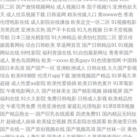
AV资源网 精品欧美成人 欧美无毒在线 无码午夜影院 91成人电影 97在线资
区二区
国产激情视频网站
成人视频日本
茄子视频污
亚洲色欲天
天
成人丝瓜视频下载
日韩逼网
精东传媒入口
黄wwww色
香港
源 福利AV片 精品四区 欧美一级黄色A片 微拍福利88 综合色色综合 国产视频
伦理电影在线
成人影院在线播放
欧美足交一区二区
91视频电影
另类四虎
亚洲东京热
国产不卡在线
91九色视频
日本天堂视频
官网91 玖玖色资源 日韩A级 亚州另类10页 91国视频 成人AⅤ 黑料嫩草人人
导航
日本三级光棍影院
91大神精品
欧美怡红院院二区
爱豆传
媒观看网站
综合日韩欧美
草逼网首页
国产日韩精品91
91视频
精品 美女内射白浆 日韩特黄 影音先锋鲁鲁 成人在线观看网址 黄色天堂网 日
网站在线
69性影院
福利资源在线
91自拍最新网址
青青草国产
成人
黄色岛国网站
欧美一xxxxx
欧美gayv
91色情激情网
中国韩
本特黄 婷婷久久成人导航 综合另类视频图 超碰国产99 黄色在线观看网站 欧
国日本高清
国产国产一区
亚洲欧洲成人
日韩在线
久久国产影视
综合
欧美69潮喷
伦理片app下载
激情视频国产精品
91草莓久草
美变态性爱 日韩国产精品四虎 亚洲三级性爱 91蜜臀在线观看 a片专区 岛国
超碰
成人性爱aa影院
欧美性爱插插
欧美日韩色黄片
91草莓影
院
午夜电影网久久
国产丝袜美女
国产精彩视频
操碰视屏
国产
片网址 九一传媒 日韩激情老湿 亚洲欧美网址 A级岛国大片 东京热无套内射
福利在线
91久久影院
免费日韩电影
日韩成人影视
欧美精品性
交
午夜宅男免费
另类亚洲色情
家庭乱伦理电影
91草B草B视频
欧美∨a在线 色呦呦官网 亚洲内射黄网站 91狼友基地 操比超碰 韩日日精 美
国产精品熟女一
国产巨乳在线观看
四虎免费91
国内精品无码短
片
超碰成人操操
欧美猛交视频
西瓜影院在线观看
欧美做受日韩
女爆操 青娱乐三级 天天操屄 伊人大香蕉AV网 91素人 激情另类AV 青娱乐首
国产在线一
国产原创视频在线
国产视频高清
国产丝袜一区
黄色
av网址大全
人妻乱视
国产成人在线网站
久草视频资源站
综合