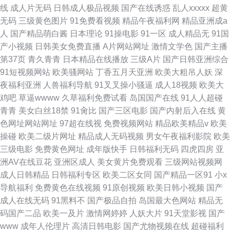
线
成人片无码
日韩成人极品视频
国产在线诱惑
乱人xxxxx
超黄
无码
三级黄色图片
91免费看视频
精品午夜福利网
精品亚洲成a
人
国产精品萌白酱
日本理论
91操电影
91一区
成人精品无
91国
产小视频
日韩美女免费直播
A片网站网址
激情文学色
国产主播
第37页
青久青青
日本精品在线播放
三级A片
国产日韩亚洲综合
91短视频网站
欧美骚网站
丁香五月天亚洲
欧美大粗吊人妖
深
夜福利亚洲
人兽福利导航
91叉叉操小骚逼
成人18视频
欧美大
鸡吧
草逼wwww
久草福利免费试看
岛国国产在线
91人人超碰
青青
美女白丝18禁
91肏比
国产三区电影
国产内射后入在线
黄
色网址网站网址
97超在线视
免费视频网站
精品欧美精品v
欧美
操碰
欧美二级片网址
精品成人无码视频
男女午夜福利影院
欧美
三级电影
免费黄色网址
成年版快手
日韩福利无码
四虎四房
亚
洲AV在线豆花
亚洲区成人
美女黄片免费观看
三级网站视频网
成人日韩精品
日韩福利专区
欧美二区女同
国产精品一区91
小x
导航福利
免费黄色在线视频
91原创视频
欧美日韩小视频
国产
成人在线无码
91黑料不
国产极品自拍
岛国最大色网站
精品无
码国产二品
欧美一及片
激情网婷婷
人妖大片
91天堂影视
国产
www
成年人伦理片
高清日韩电影
国产尤物视频在线
超碰福利