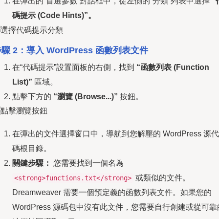
在彈出的“首選參數”對話框中，從左側的“分類”列表中選擇
“
碼提示 (Code Hints)”。
驟 2：導入 WordPress 函數列表文件
在“代碼提示”設置面板的右側，找到
“函數列表 (Function
List)”
區域。
點擊下方的
“瀏覽 (Browse...)”
按鈕。
在彈出的文件選擇窗口中，導航到您解壓的 WordPress 源代
碼根目錄。
關鍵步驟：
您需要找到一個名為
或類似的文件。
<strong>functions.txt</strong>
Dreamweaver 需要一個預定義的函數列表文件。如果您的
WordPress 源碼包中沒有此文件，您需要自行創建或從可靠