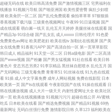
超碰无码在线
欧美日韩高清免费
国产激情视频三区
宅男福利在
线播放
91视频污导航
国产啪亚洲国
欧美性爱密臀
疯狂少妇喷
潮
欧美肏屄一区二区
国产乱伦免费观看
偷拍草草草
97狠狠插
香蕉视频下载污版
三级黄色视频网址
午夜99
91日逼视频
国产
成在线观看
萌白酱一线天
乱伦五月天婷婷
美腿丝袜在线观看
国
产精品3p
91综合碰
国产乱女乱
成人xxxxx
日韩伦理片
91色爱
免费黄色av网址
欧美肥老妇
欧美在线tv
加勒比在线视屏
国产美
女在线免费
91香蕉污APP
国产高清自拍一区
第一页草草影院
韩日成人
精品福利
91天堂一区二区
日韩a级电影
国产二区高清
国产www视频
国产粉嫩
国产男女猛视频
91社在线看
欧美日韩
黄色片
变态另态另类2
91李宗精品
黑丝袜自慰喷水
乱伦五月
国
产无码网站
三级无毒免费
青青草51
91丝袜在线
91九色在线观
看
91插
成人中文字幕免费
成年人网站视频
免费在线影院
日本
欧美第一页
国产ts在线观看
午夜影院国产在线
91操在线观看
日
韩在线播放视频
成人大片一级天天
内射性爱网址大全
欧美社区
第一页
欧美在线视频播放
91视频污污污
超碰在线公开
AV蜜桃
吃瓜
日本欧美在线看
国产精选免费视频
国产精品91视频
69热
最新网址
无码白丝强行免费
激情影院日韩
久草123
福利欧美在