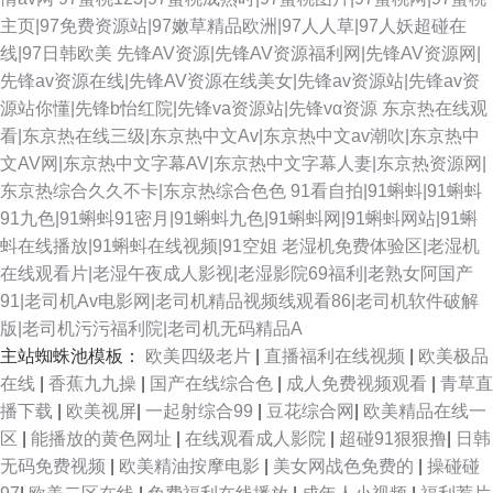
主页|97免费资源站|97嫩草精品欧洲|97人人草|97人妖超碰在
线|97日韩欧美
先锋AV资源|先锋AV资源福利网|先锋AV资源网|
先锋av资源在线|先锋AV资源在线美女|先锋av资源站|先锋av资
源站你懂|先锋b怡红院|先锋va资源站|先锋vα资源
东京热在线观
看|东京热在线三级|东京热中文Av|东京热中文av潮吹|东京热中
文AV网|东京热中文字幕AV|东京热中文字幕人妻|东京热资源网|
东京热综合久久不卡|东京热综合色色
91看自拍|91蝌蚪|91蝌蚪
91九色|91蝌蚪91密月|91蝌蚪九色|91蝌蚪网|91蝌蚪网站|91蝌
蚪在线播放|91蝌蚪在线视频|91空姐
老湿机免费体验区|老湿机
在线观看片|老湿午夜成人影视|老湿影院69福利|老熟女阿国产
91|老司机Av电影网|老司机精品视频线观看86|老司机软件破解
版|老司机污污福利院|老司机无码精品A
主站蜘蛛池模板：
欧美四级老片
|
直播福利在线视频
|
欧美极品
在线
|
香蕉九九操
|
国产在线综合色
|
成人免费视频观看
|
青草直
播下载
|
欧美视屏
|
一起射综合99
|
豆花综合网
|
欧美精品在线一
区
|
能播放的黄色网址
|
在线观看成人影院
|
超碰91狠狠撸
|
日韩
无码免费视频
|
欧美精油按摩电影
|
美女网战色免费的
|
操碰碰