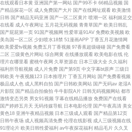
在线观看日本黄
亚洲国产第一网站
国产99不卡
66精品视频
国
产精品探花一区
成人免费国产大片
国产在线网址观看
欧美激情
日韩
国产精品无码亚洲
国产一区二区黄片
喷潮一区
福利姬足交
在线看
成人午夜网址
五月花无码视频
青青草国产
欧美日韩乱
国产屁屁第一页
91国产视频网
性爱草逼91AV
免费欧美视频
欧
美岛国一区二区
少妇喷水18禁
51漫画APP
丁香五月花激情网
欧美爱爱tv视频
免费五月丁香视频
97香蕉超级碰碰
国产免费看
二区
三级黄色片网站
综合网黄
在线播放观看
欧美电影在线
伦
理片在哪里看
蜜桃午夜网
久草资源在
日本三级大全
久久福利
福利所导航视频
成人片免费
国产第9页
中文字幕bt原声
三级日
韩欧美
午夜视频123
日本推理片
丁香五月网站
国产免费看视频
极品成人色
成人黑料自拍
国产日韩欧美网站
国产无码av
老湿A
片影院
国产精品自拍偷拍
牛牛影院A片
日韩无码视频网站
都市
激情变态另类
男女91视频
字幕在线精品播放
免费国产在线看
国产婷婷五月天
无码传媒导航
日本电影伦理
国产午夜高清
美女
黄色18
亚洲午夜精品视频
日本三级成人观看
国产精品第12页
日韩午夜场
成人视频高清免费
伦理在线影视
成人三级视频在线
91理论片
欧美日韩性爱福利
av午夜探花福利
精品毛片
久久叉