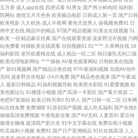
页91 波多野结衣色情片 国产五码 蜜臀AV性生活 日韩性爱图 亚洲日逼 91丝
五月香
成人app在线
四虎试看
91男女
国产男小鲜肉同
福利影
院网站
激情五月天色色
欧美极品电影
日韩成人第一页
国产日韩
袜脚交网站 超碰操久 国产精品女人乱轮 日屄视频国产 一区美女 TS人妖调教
欧美电影
久久机热
成人午夜网
黄色天堂男人
操视频免费91
日
韩中文在线
精品中的精品
97国产精品视频
91美女在线视频
51
豆花社区av 精东黄色色 日本中文字幕影片 综合激情av av午夜看片视频 国产
欧美
一区精品麻豆经典
国产在线观看资源
波多野洁衣视频
污网
站免费看
特级欧美在线观看
自拍视频91
91艹艹
久草网在线
18
91精品探花 蜜臀看片 日韩无码影城 伊人成人在线视频 97伊人豆花 成人综合
福利影院
老司机蜜桃在线
成人精品一区二区
韩日爆乳无码三级
欧美伦理电影网站
艹艹操操
AV黄色观看网站
日韩欧美在线国
大香蕉 老湿机福利院 日韩电影新片网 亚州日韩欧美 91精品豆花 国产肏逼
产
新91视频网
国产精品分类在线
97午夜福利视频
岛国AV动作
无码
波多野吉依电影
小h片免费
国产精品色色视屏
国产午夜成
美女内射白浆 日韩人妻无码破解 自拍网站 AVBT 国产不卡毛片 玖玖精品视
人
最新日韩精品
91福利视频导航
欧美喷水影院
91爱爱视频
欧
美色图论坛
91榴莲小视频
国产高清一卡新区
国产看片资源
二
频 日韩天堂 亚洲天堂综合网 avttbt 东京热网址导航 欧美AA大片 网站成人三
色吧97资源站
欧美日韩另类0
91华人
国产日韩一区二区
日本网
站在线免费
免费潮喷
91原创国产视频
成人吃瓜福利
国产在线9
91资源站 成人天堂 精品91国产0 日本中文字幕不卡 亚洲色涩五月天 97超碰
操碰高清免费视频
午夜电影全集
国产AV无码
人妻系列
爱豆传
媒倩女幽魂
超清国产剧大全
91中文字幕在线
免费在线小视频
97 国产对白清晰 青青草原福利社 亚洲黄色网络 AV日韩精品尤物 国产在线
吃瓜福利小视频
免费91
国产日产亚洲精品
91社在线高清
人人