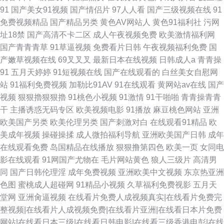
91
国产美女91视频
国产情侣片
97人人看
国产三级视频在线
91
免费视频精品
国产精品另类
黄色AV网站人
黄色91福利社
污网
址18禁
国产高清不卡二区
成人午夜视频免费
欧美激情福利网
国产青青青草
91草逼视频
免费看片日韩
午夜视频福利免费
国
产嫩草视频在线
69叉叉叉
最新日本在线视频
日韩成人a
青青操
91
五月天婷婷
91短视频在线
国产在线观看的
白丝美女自慰网
站
91福利免费视频
加勒比91AV
91在线观看
黄网站av在线
国产
视频
狠狠擼狠狠擼
91桃色小视频
91激情
91干啪啪
青青操青青
干
主播诱惑无码专区
欧美视频电影
91播放
麻豆桃色网站
亚洲
欧美国产另类
欧美伦理另类
国产刺激对白
在线观看91精品
欧
美成年视频
操碰操揉
成人微拍福利导航
亚洲欧美国产日韩
成年
在线观看免费
岛国精品在线播放
狠狠撸第四色
欧美一页
女同电
影在线观看
91网国产尤物在
毛片网站黄色
狼人三级片
高清男
同
国产日韩伦理淫
成年免费视频
亚洲欧美中文视频
东京热亚洲
色图
蜜桃成人超碰网
91精品小视频
久草福利免费视影
五月天
堂网
亚洲肏逼视频
在线看片免费人成视频真实|在线看片免费完
整视频|在线看片人成视频免费|在线看片亚洲|在线看日本片免费
网站|在线看日本三级|在线看日韩电影|在线看三级香港电彭|在线