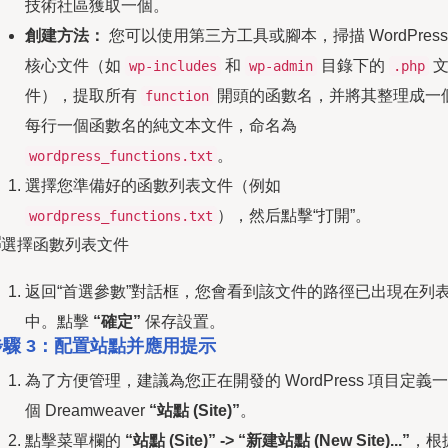
技術社區獲取一個。
創建方法：
您可以使用第三方工具或腳本，掃描 WordPress
核心文件（如
和
目錄下的
wp-includes
wp-admin
.php
件），提取所有
開頭的函數名，并將其整理成一
function
每行一個函數名的純文本文件，命名為
。
wordpress_functions.txt
選擇您準備好的函數列表文件（例如
），然后點擊“打開”。
wordpress_functions.txt
返回“首選參數”對話框，您會看到該文件的路徑已出現在列
中。點擊
“確定”
保存設置。
步驟 3：配置站點并應用提示
為了方便管理，建議為您正在開發的 WordPress 項目定義一
個 Dreamweaver
“站點 (Site)”
。
點擊菜單欄的
“站點 (Site)” -> “新建站點 (New Site)...”
，根