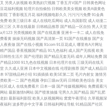
叉
另类人妖视频
欧美熟妇穴视频
丁香五月V国产
日韩黄色网址
豆花福利视频
轮理片自拍偷拍
日韩欧美美女视频
欧美A级黄色
影院
丁香影视五月花
福利视频电影久久
污污污污免费
91金典
免费
欧美三级日本
成人在线吃瓜网站
成人岛国影院
成人动漫二
区三区
久草在线最新
日韩精品推荐
国产精品一区自拍
男人天堂
a片123
另类视频欧美
国产在线直播
亚洲卡一卡二
成人在线免
费看黄
操操无码视频
国产高清第一页
91国产在线播放
国产女
人夜夜做
国产在线小视频
91com
91豆花成人
哪里有A片网址
精产国品
香蕉视频国产精品
91九色福利
成人国产无线视
欧美
日韩性生活片
国产伦理剧
国产精品无套无码
成年人网站免费
国
产精品1000
91九色在线视频
日本伦理片在线
三级无码在线天
堂
久久成人亚洲
日本中文视频在线
伦理剧推荐
国产成人精品日
本
97甜桃品种介绍
91插插插
欧美SE第二页
毛片内射女
激情另
类欧美一二
国产色视频
孕妇三级av无码
日韩欧美色综合
美女
社区成人
在线免费看片
日本一级
国产传媒视频网站
免费观看污
网站
最新激情h网站
国产喷浆抽搐
宅男久久国产精品
国产乱肥
老妇
最新福利影院
欧美人妖视频网站
窝窝午夜理论
久草视频深
夜福利
波多野步中文字幕
日韩福利网址导航
91精品国产社区