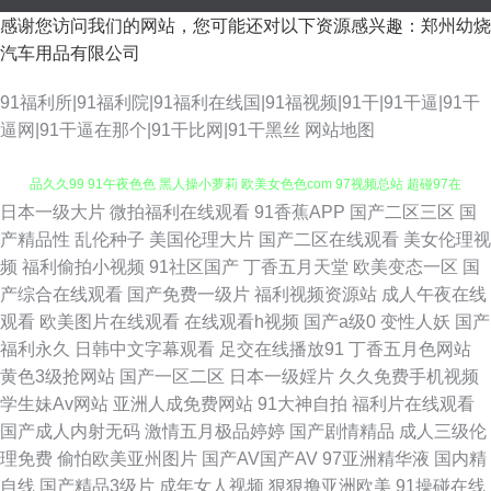
感谢您访问我们的网站，您可能还对以下资源感兴趣：郑州幼烧
汽车用品有限公司
91福利所|91福利院|91福利在线国|91福视频|91干|91干逼|91干
逼网|91干逼在那个|91干比网|91干黑丝
网站地图
日本一级大片
微拍福利在线观看
91香蕉APP
国产二区三区
国
久久超久久超 东方成人AV综合 五月婷婷色导航 AV福利地址 成人性视频 精
产精品性
乱伦种子
美国伦理大片
国产二区在线观看
美女伦理视
频
福利偷拍小视频
91社区国产
丁香五月天堂
欧美变态一区
国
品久久99 91午夜色色 黑人操小萝莉 欧美女色色com 97视频总站 超碰97在
产综合在线观看
国产免费一级片
福利视频资源站
成人午夜在线
观看
欧美图片在线观看
在线观看h视频
国产a级0
变性人妖
国产
线人人 豆花成人在线视频 日韩福利网址导航 国产性福AⅤ 亚洲丝袜足交 91
福利永久
日韩中文字幕观看
足交在线播放91
丁香五月色网站
黄色3级抢网站
国产一区二区
日本一级婬片
久久免费手机视频
韩剧网tv 91怕怕 国产精品自拍一区 玖玖艹视频 欧洲综合色 天天日b夜夜爽
学生妹Av网站
亚洲人成免费网站
91大神自拍
福利片在线观看
国产成人内射无码
激情五月极品婷婷
国产剧情精品
成人三级伦
自拍超碰人 91新址 超碰人妻主页 先锋男人av站 含羞草av网站 日本不卡12
理免费
偷怕欧美亚州图片
国产AV国产AV
97亚洲精华液
国内精
自线
国产精品3级片
成年女人视频
狠狠撸亚洲欧美
91操碰在线