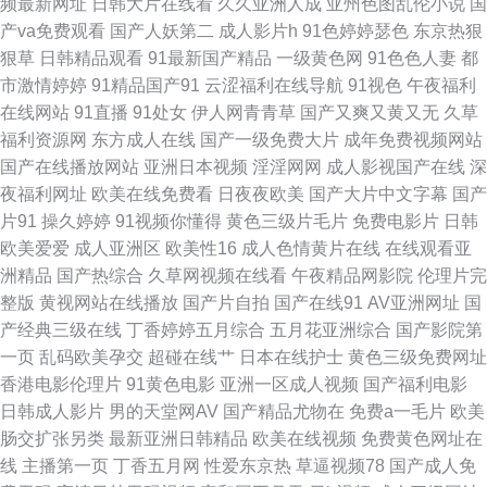
频最新网址
日韩大片在线看
久久亚洲人成
亚州色图乱伦小说
国
综合大全 豆花tv网 老师美女丝袜啪啪 日韩精品欧美自拍 91视频一区蜜桃 国
产va免费观看
国产人妖第二
成人影片h
91色婷婷瑟色
东京热狠
狠草
日韩精品观看
91最新国产精品
一级黄色网
91色色人妻
都
产ts在线 免费观看91 婷婷色成人网 91怕怕 成人伊人网站 久草熟女 三级内射
市激情婷婷
91精品国产91
云涩福利在线导航
91视色
午夜福利
在线网站
91直播
91处女
伊人网青青草
国产又爽又黄又无
久草
91大神磁力 超碰97青青草 老湿机撸 四虎永久蜜 91香蕉蜜桃 国产91黑丝 麻
福利资源网
东方成人在线
国产一级免费大片
成年免费视频网站
国产在线播放网站
亚洲日本视频
淫淫网网
成人影视国产在线
深
豆传媒香蕉 污视频在线观看 91色蝌蚪 成人午夜剧场 久久国产精品三区 三级
夜福利网址
欧美在线免费看
日夜夜欧美
国产大片中文字幕
国产
片91
操久婷婷
91视频你懂得
黄色三级片毛片
免费电影片
日韩
片mp4 avtt传媒 黑丝小萝莉被后入 四虎色色 91黄色电影院 豆花tv在线 老湿
欧美爱爱
成人亚洲区
欧美性16
成人色情黄片在线
在线观看亚
洲精品
国产热综合
久草网视频在线看
午夜精品网影院
伦理片完
影院免费看 婷婷社区老牛 91私拍视频 豆花AV在视 狼友AV基地 成人三级网
整版
黄视网站在线播放
国产片自拍
国产在线91
AV亚洲网址
国
产经典三级在线
丁香婷婷五月综合
五月花亚洲综合
国产影院第
址 丁香五月天导航网 日韩黄色影院 91超碰资源站 成人91 久草视频网 日韩
一页
乱码欧美孕交
超碰在线艹
日本在线护士
黄色三级免费网址
香港电影伦理片
91黄色电影
亚洲一区成人视频
国产福利电影
在线精品色色 97导航 九九福利社 日韩二页 99欧美操碰 另类乱日 五月狼人
日韩成人影片
男的天堂网AV
国产精品尤物在
免费a一毛片
欧美
肠交扩张另类
最新亚洲日韩精品
欧美在线视频
免费黄色网址在
AV 97熟女视频 国产在线观看91 欧美性爱综和 伊人狠狠极品综合 阿v视频在
线
主播第一页
丁香五月网
性爱东京热
草逼视频78
国产成人免