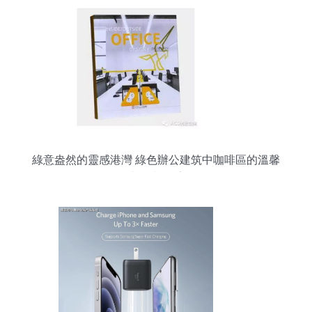
綠意盎然的靈感港灣 綠色辦公建筑中咖啡區的溫馨
巧思與圖文設計融合