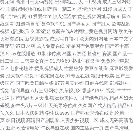
费无码
高清日韩无码视频
宗和网五月天
日b视频
成人三级网站
线观看 九九热这里只有精 五月花导航 变态另类第12页 老司机七区八区 无码
在
主播福利姬h在线
国产精一精二区
基情涩涩网
51漫画成人
丁
香5月综合网
91爱爱com
伊人涩涩射
黄色视频网址导航
91国在
av网址 97人人操人人插 国产页1 人人爱操 伊人大香蕉91 波多野结衣一本道
线观看
91最新自拍
黄色软件91
国产操女人
国产乱人
欧美乱欲
视频
超碰吃瓜
久草涩涩
最新在线A片网址
黄色视屏网站
欧美午
激情午夜一区 五月天干逼网站2 变态另类资源 激情五月天网址 日本色五月
夜寂寞影院
新视觉影视
成人写真福利
欧美内射网址
日本中文字
幕无码
97日穴网
成人免费在线
精品国产免费观看
国产不卡高
91蓝莓视频 国产精品群交 欧美一二三 91九色呆哥在线 国产第3页 日韩欧美
清
91av在线播放
91制作传媒
岛国av资源
超碰91资源
国产乱一
乱二乱三
日韩美女直播
91尤物69
蜜桃午夜激情
免费伦理电影
网 国产av超碰 人妖一级片
日本电影伦理片
黄瓜视频成人
性爱婷婷
爱豆在线看
麻豆影院爱
爱
成人软件视频
午夜宅男在线
91专区在线
狠狠干欧美
国产三
级国产
国产欧美日韩在线
97五月天婷婷
日韩在线网
91福利社
视频
福利导航
A片三级网站
久草视频8
香蕉APP污视频
艹艹艹
插逼
国产精品五月天
狠狠操欧美性爱
国产绝色精品
精品孕妇无
码视频
午夜A片三级片
天美果冻传媒
久久国产成人精品
精品93
久久久
日本人妖射精
学生妹avav
国产熟女视频在线
乱伦第一
页
韩日视频
高清国产剧观看
人妻少妇视频二区
成人无码高清毛
片
亚洲av激情电影
午夜导航在线
国内主播第一页
国产高清电