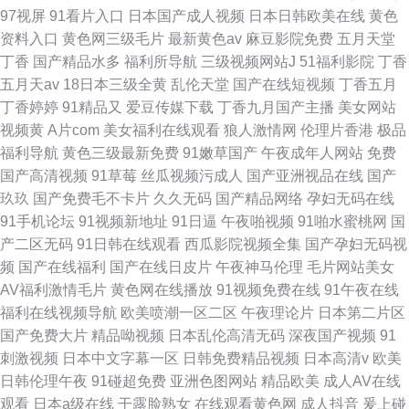
97视屏
91看片入口
日本国产成人视频
日本日韩欧美在线
黄色
资料入口
黄色网三级毛片
最新黄色av
麻豆影院免费
五月天堂
丁香
国产精品水多
福利所导航
三级视频网站J
51福利影院
丁香
五月天av
18日本三级全黄
乱伦天堂
国产在线短视频
丁香五月
丁香婷婷
91精品又
爱豆传媒下载
丁香九月国产主播
美女网站
视频黄
A片com
美女福利在线观看
狼人激情网
伦理片香港
极品
福利导航
黄色三级最新免费
91嫩草国产
午夜成年人网站
免费
国产高清视频
91草莓
丝瓜视频污成人
国产亚洲视品在线
国产
玖玖
国产免费毛不卡片
久久无码
国产精品网络
孕妇无码在线
91手机论坛
91视频新地址
91日逼
午夜啪视频
91啪水蜜桃网
国
产二区无码
91日韩在线观看
西瓜影院视频全集
国产孕妇无码视
频
国产在线福利
国产在线日皮片
午夜神马伦理
毛片网站美女
AV福利激情毛片
黄色网在线播放
91视频免费在线
91午夜在线
福利在线视频导航
欧美喷潮一区二区
午夜理论片
日本第二片区
国产免费大片
精品呦视频
日本乱伦高清无码
深夜国产视频
91
刺激视频
日本中文字幕一区
日韩免费精品视频
日本高清v
欧美
日韩伦理午夜
91碰超免费
亚洲色图网站
精品欧美
成人AV在线
观看
日本a级在线
干露脸熟女
在线观看黄色网
成人抖音
爰上碰