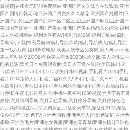
看视频|在线看无码的免费网站
亚洲国产久久综合在线观看|亚洲
国产剧情日韩无码|亚洲国产另类久久久精品|亚洲国产乱理片|亚
洲国产乱伦|亚洲国产乱码一区二区三区|亚洲国产麻豆|亚洲国产
美国国产综合一|亚洲国产美女|亚洲国产美女精品久久综合
福利
成人小视频网站|福利大香蕉AV|福利导航666|福利导航av|福利
导航h污下载|福利导航tv|福利导航草草|福利导航成人|福利导航
第一找A片网|福利导航电影
欧美人妖专区另类|欧美人与zozo|欧
美人与动牲交ZOOZ特|欧美人与禽2O2O性论交|欧美人与性囗牲
配的起源|欧美日本免费观看|欧美日本三级在线|欧美日韩1卡2
卡|欧美日韩2卡3卡4卡5卡|欧美日韩91视频
手机看片1028|手机
看片1204免费人|手机看片福利永久925|手机看片久日韩|手机看
片欧美|手机看片日本|手机看片网站你懂的|手机看片自拍自拍自
自|手机午夜电影神马久久|手机午夜福利1000视频
六月丁香五月
婷婷|六月福利导航|六月天色导航|六月婷婷导航|六月婷婷色色|
六月婷婷影院|六月伊人四房五月|乱仑天堂视频|乱伦91视频|乱
伦AV国产
亚洲色TV|亚洲色调教|亚洲色鬼人|亚洲色家庭|亚洲色
露脸|亚洲色毛片|亚洲色女视频|亚洲色青青草|亚洲色情1|亚洲色
情av网
97蜜桃123|97蜜桃成熟时|97蜜桃图片|97蜜桃网|97蜜桃