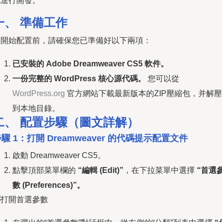
地進行開發。
一、 準備工作
在開始配置前，請確保您已準備好以下兩項：
已安裝的 Adobe Dreamweaver CS5 軟件。
一份完整的 WordPress 核心源代碼。
您可以從
WordPress.org
官方網站下載最新版本的ZIP壓縮包，并解壓
到本地目錄。
二、 配置步驟（圖文詳解）
驟 1：打開 Dreamweaver 的代碼提示配置文件
啟動 Dreamweaver CS5。
點擊頂部菜單欄的
“編輯 (Edit)”
，在下拉菜單中選擇
“首選
數 (Preferences)”。