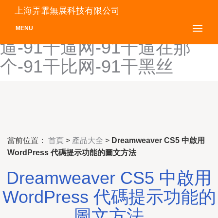
91福利所-91福利院-91福利
上海弄霏無展科技有限公司
在线国-91福视频-91干-91干
MENU
逼-91干逼网-91干逼在那
个-91干比网-91干黑丝
當前位置：
首頁
>
產品大全
>
Dreamweaver CS5 中啟用
WordPress 代碼提示功能的圖文方法
Dreamweaver CS5 中啟用
WordPress 代碼提示功能的
圖文方法