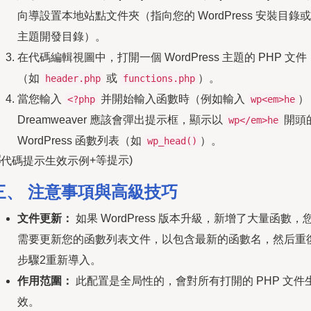
向導設置本地站點文件夾（指向您的 WordPress 安裝目錄或
主題開發目錄）。
在代碼編輯視圖中，打開一個 WordPress 主題的 PHP 文件
（如
或
）。
header.php
functions.php
當您輸入
并開始輸入函數時（例如輸入
）
<?php
wp<em>he
Dreamweaver 應該會彈出提示框，顯示以
開頭
wp</em>he
WordPress 函數列表（如
）。
wp_head()
+等提示)
三、 注意事項與高級技巧
文件更新：
如果 WordPress 版本升級，新增了大量函數，
需要更新您的函數列表文件，以包含最新的函數名，然后重
步驟2重新導入。
作用范圍：
此配置是全局性的，會對所有打開的 PHP 文件
效。