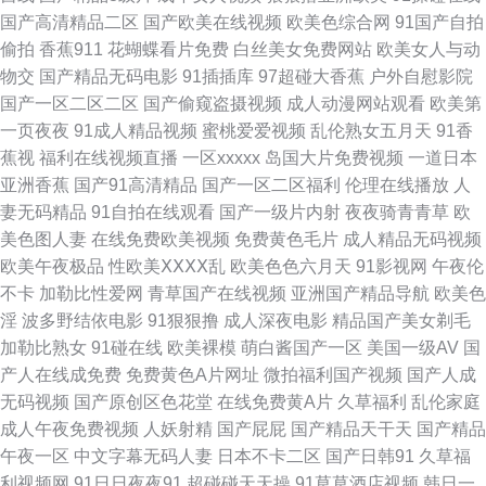
天堂资源 av激情 国产黄色网 人人超逼逼 香蕉伊人91 91传禖 91视频综合大
国产高清精品二区
国产欧美在线视频
欧美色综合网
91国产自拍
偷拍
香蕉911
花蝴蝶看片免费
白丝美女免费网站
欧美女人与动
全 成人在线超碰 久久机热99t 欧美自拍aa 午夜成人直播 97人妻成人视频 东
物交
国产精品无码电影
91插插库
97超碰大香蕉
户外自慰影院
国产一区二区二区
国产偷窥盗摄视频
成人动漫网站观看
欧美第
方AV在线播放 黄色上床视频 欧美3p一区 五月天三级网址 91色片 超碰人人
一页夜夜
91成人精品视频
蜜桃爱爱视频
乱伦熟女五月天
91香
蕉视
福利在线视频直播
一区xxxxx
岛国大片免费视频
一道日本
操人人干 国产精品色网 久草资源站AV 欧美另类人妖 日本私人影院 99草逼
亚洲香蕉
国产91高清精品
国产一区二区福利
伦理在线播放
人
妻无码精品
91自拍在线观看
国产一级片内射
夜夜骑青青草
欧
视频 浮力操操逼 久草福利在线新 人人操人人色网 亚洲黄网2025 国产日韩欧
美色图人妻
在线免费欧美视频
免费黄色毛片
成人精品无码视频
欧美午夜极品
性欧美ⅩⅩⅩⅩ乱
欧美色色六月天
91影视网
午夜伦
美初夜 欧美国际黄色 色色一本道 午夜久草 51人人超碰 Av爱爱69 超碰在线
不卡
加勒比性爱网
青草国产在线视频
亚洲国产精品导航
欧美色
淫
波多野结依电影
91狠狠撸
成人深夜电影
精品国产美女剃毛
免费97 欧美外网 少妇下面黑森林 综合色色丁香五月 AV少妇导航 国产精品
加勒比熟女
91碰在线
欧美裸模
萌白酱国产一区
美国一级AV
国
产人在线成免费
免费黄色A片网址
微拍福利国产视频
国产人成
自拍网 精东无码成人影业 深夜福利网站AV 在线观看阿V 伊人综合影院AV a
无码视频
国产原创区色花堂
在线免费黄A片
久草福利
乱伦家庭
成人午夜免费视频
人妖射精
国产屁屁
国产精品天干天
国产精品
片网站免费 极品午夜AV 欧美人韩 色一本道 91tv视频 www欧洲影院 东京热
午夜一区
中文字幕无码人妻
日本不卡二区
国产日韩91
久草福
利视频网
91日日夜夜91
超碰碰天天操
91草草酒店视频
韩日一