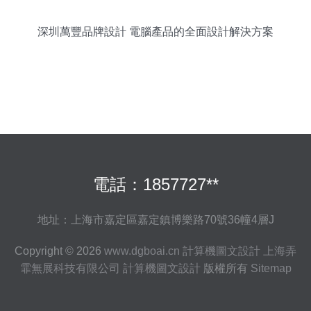
深圳萬豐品牌設計 電腦產品的全面設計解決方案
電話：1857727**
地址：上海市嘉定區嘉定鎮博樂路70號36幢4層J
Copyright © 2026
www.dgboai.cn
計算機圖文設計
上海弄
霏無展科技有限公司
計算機圖文設計
版權所有
Sitemap