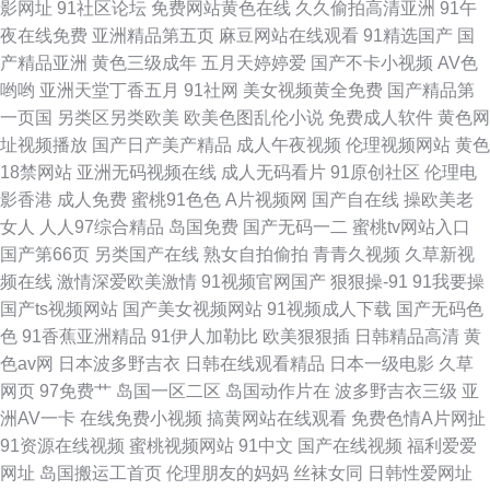
影网址
91社区论坛
免费网站黄色在线
久久偷拍高清亚洲
91午
夜在线免费
亚洲精品第五页
麻豆网站在线观看
91精选国产
国
产精品亚洲
黄色三级成年
五月天婷婷爱
国产不卡小视频
AV色
哟哟
亚洲天堂丁香五月
91社网
美女视频黄全免费
国产精品第
一页国
另类区另类欧美
欧美色图乱伦小说
免费成人软件
黄色网
址视频播放
国产日产美产精品
成人午夜视频
伦理视频网站
黄色
18禁网站
亚洲无码视频在线
成人无码看片
91原创社区
伦理电
影香港
成人免费
蜜桃91色色
A片视频网
国产自在线
操欧美老
女人
人人97综合精品
岛国免费
国产无码一二
蜜桃tv网站入口
国产第66页
另类国产在线
熟女自拍偷拍
青青久视频
久草新视
频在线
激情深爱欧美激情
91视频官网国产
狠狠操-91
91我要操
国产ts视频网站
国产美女视频网站
91视频成人下载
国产无码色
色
91香蕉亚洲精品
91伊人加勒比
欧美狠狠插
日韩精品高清
黄
色av网
日本波多野吉衣
日韩在线观看精品
日本一级电影
久草
网页
97免费艹
岛国一区二区
岛国动作片在
波多野吉衣三级
亚
洲AV一卡
在线免费小视频
搞黄网站在线观看
免费色情A片网扯
91资源在线视频
蜜桃视频网站
91中文
国产在线视频
福利爱爱
网址
岛国搬运工首页
伦理朋友的妈妈
丝袜女同
日韩性爱网址