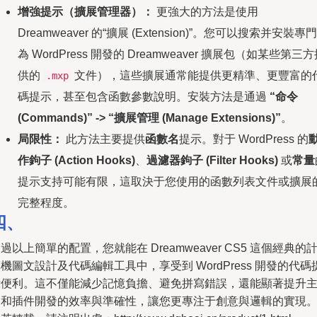
增強提示（擴展管理器）：
更強大的方法是使用
Dreamweaver 的“擴展 (Extension)”。您可以搜索并安裝專門
為 WordPress 開發的 Dreamweaver 擴展包（如某些第三
供的
文件），這些擴展通常能提供更精準、更豐富的
.mxp
碼提示，甚至包含函數參數說明。安裝方法是通過
“命令
(Commands)” -> “擴展管理 (Manage Extensions)”
。
局限性：
此方法主要提供
函數名
提示。對于 WordPress 的
作鉤子 (Action Hooks)
、
過濾器鉤子 (Filter Hooks)
或
常量
提示支持可能有限，這取決于您使用的函數列表文件或擴展
完整程度。
四、
過以上簡單的配置，您就能在 Dreamweaver CS5 這個經典的
機圖文設計及代碼編輯工具中，享受到 WordPress 開發的代碼
示便利。這不僅能減少記憶負擔、避免拼寫錯誤，還能顯著提升
題和插件開發的效率與準確性，讓您更專注于創意與邏輯的實現